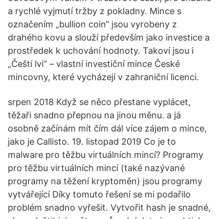
a rychlé vyjmutí tržby z pokladny. Mince s
označením „bullion coin“ jsou vyrobeny z
drahého kovu a slouží především jako investice a
prostředek k uchování hodnoty. Takoví jsou i
„Čeští lvi“ – vlastní investiční mince České
mincovny, které vycházejí v zahraniční licenci.
srpen 2018 Když se něco přestane vyplácet,
těžaři snadno přepnou na jinou měnu. a já
osobně začínám mít čím dál více zájem o mince,
jako je Callisto. 19. listopad 2019 Co je to
malware pro těžbu virtuálních mincí? Programy
pro těžbu virtuálních mincí (také nazývané
programy na těžení kryptoměn) jsou programy
vytvářející Díky tomuto řešení se mi podařilo
problém snadno vyřešit. Vytvořit hash je snadné,