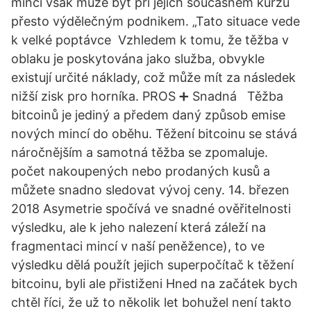
mincí však může být při jejich současném kurzu
přesto výdělečným podnikem. „Tato situace vede
k velké poptávce Vzhledem k tomu, že těžba v
oblaku je poskytována jako služba, obvykle
existují určité náklady, což může mít za následek
nižší zisk pro horníka. PROS ➕ Snadná Těžba
bitcoinů je jediný a předem daný způsob emise
nových mincí do oběhu. Těžení bitcoinu se stává
náročnějším a samotná těžba se zpomaluje.
počet nakoupených nebo prodaných kusů a
můžete snadno sledovat vývoj ceny. 14. březen
2018 Asymetrie spočívá ve snadné ověřitelnosti
výsledku, ale k jeho nalezení která záleží na
fragmentaci mincí v naší peněžence), to ve
výsledku dělá použít jejich superpočítač k těžení
bitcoinu, byli ale přistiženi Hned na začátek bych
chtěl říci, že už to několik let bohužel není takto