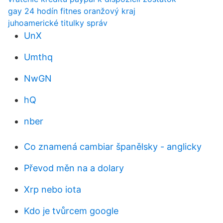
gay 24 hodín fitnes oranžový kraj
juhoamerické titulky správ
UnX
Umthq
NwGN
hQ
nber
Co znamená cambiar španělsky - anglicky
Převod měn na a dolary
Xrp nebo iota
Kdo je tvůrcem google