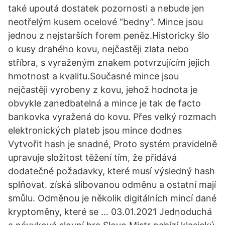
také upoutá dostatek pozornosti a nebude jen
neotřelým kusem ocelové “bedny”. Mince jsou
jednou z nejstarších forem peněz.Historicky šlo
o kusy drahého kovu, nejčastěji zlata nebo
stříbra, s vyraženým znakem potvrzujícím jejich
hmotnost a kvalitu.Současné mince jsou
nejčastěji vyrobeny z kovu, jehož hodnota je
obvykle zanedbatelná a mince je tak de facto
bankovka vyražená do kovu. Přes velký rozmach
elektronických plateb jsou mince dodnes
Vytvořit hash je snadné, Proto systém pravidelně
upravuje složitost těžení tím, že přidává
dodatečné požadavky, které musí výsledný hash
splňovat. získá slibovanou odměnu a ostatní mají
smůlu. Odměnou je několik digitálních mincí dané
kryptoměny, které se … 03.01.2021 Jednoduchá