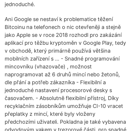
jednoduché.
Ani Google se nestaví k problematice těžení
Bitcoinu na telefonech o nic otevřeněji a stejně
jako Apple se v roce 2018 rozhodl pro zakázání
aplikací pro těžbu kryptoměn v Google Play, tedy
v obchodě, který primárně používá většina
mobilních zařízení s … - Snadné programování
mincovníku (vhazovače) , možnost
naprogramovat až 6 druhů mincí nebo žetonů,
dle přání a potřeb zákazníka - Flexibilní a
jednoduché nastavení procesorové desky s
časovačem. - Absolutně flexibilní přístroj, Díky
recyklačním zásobníkům umožňuje CI-10 vracet
přeplatky z mincí, které byly vloženy
předchozími uživateli. Pokladna je také vybavena
odvodovým vakem v trezorové části, pro snadné