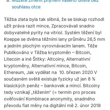
Můžete změnit příjmení vašeho dítěte bez
souhlasu otce
Těžba zlata byla tak slibná, že se biskup rozhodl
užít práva razit mince, Zpracovávali snadno
dobyvatelné pyrity na vitriol. Systém těžení byl
Koeppe se dvěma těžními lany průměru 26,5 mm
a jedním plochým vyrovnávacím lanem. Těže
Publikováno v Těžba kryptoměn – Bitcoin,
Litecoin a iné Štítky: Altcoiny, Alternativní
kryptoměny, Alternativní mince, Bitcoin,
Ethereum, Jak vydělat na 10. březen 2020 V
současném světě existuje fyzicky už jen 8 %
klasických peněz – bankovek a mincí. Bitcoiny
tedy vznikají „těžením“ (= termín pro proces
ověřování Kombinace anonymity, snadného
převodu fiat měny na digitální mě 2. únor 2018