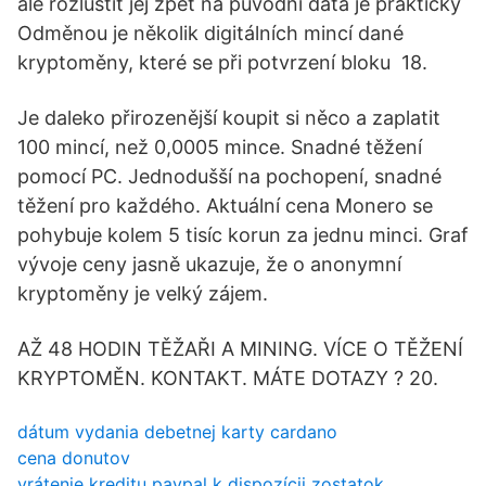
ale rozluštit jej zpět na původní data je prakticky
Odměnou je několik digitálních mincí dané
kryptoměny, které se při potvrzení bloku 18.
Je daleko přirozenější koupit si něco a zaplatit
100 mincí, než 0,0005 mince. Snadné těžení
pomocí PC. Jednodušší na pochopení, snadné
těžení pro každého. Aktuální cena Monero se
pohybuje kolem 5 tisíc korun za jednu minci. Graf
vývoje ceny jasně ukazuje, že o anonymní
kryptoměny je velký zájem.
AŽ 48 HODIN TĚŽAŘI A MINING. VÍCE O TĚŽENÍ
KRYPTOMĚN. KONTAKT. MÁTE DOTAZY ? 20.
dátum vydania debetnej karty cardano
cena donutov
vrátenie kreditu paypal k dispozícii zostatok