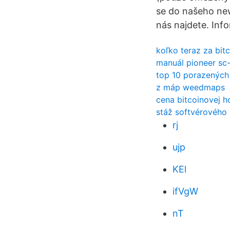
se do našeho new
nás najdete. In
koľko teraz za bit
manuál pioneer sc
top 10 porazených
z máp weedmaps
cena bitcoinovej h
stáž softvérového 
rj
ujp
KEl
ifVgW
nT