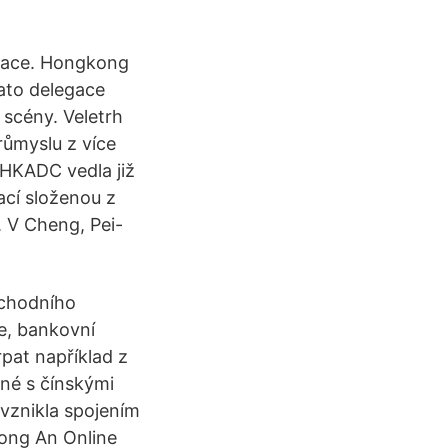
etace. Hongkong
ato delegace
scény. Veletrh
ůmyslu z více
 HKADC vedla již
cí složenou z
. V Cheng, Pei-
bchodního
ce, bankovní
rpat například z
né s čínskými
 vznikla spojením
hong An Online