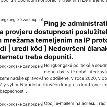
í podílu v obchodní korporaci v trestním řízení a jeho
Ping je administrati
 za provjeru dostupnosti poslužite
m mrežama temeljenim na IP prot
edi | uredi kôd ] Nedovršeni člana
nternetu treba dopuniti.
Hongkongské politické a soud
mohou být v té době integrová
zemí nadále spravováno odděleně. V roce 2020, v ob
 Stálý výbor Národního lidového kongresu kontroverz
bezpečnosti .
Obojí e-mailem na adresu . red