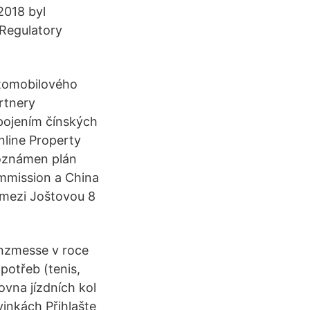
2018 byl
 Regulatory
utomobilového
rtnery
spojením čínských
nline Property
 oznámen plán
ommission a China
 mezi Joštovou 8
nzmesse v roce
potřeb (tenis,
ovna jízdních kol
inkách Přihlašte