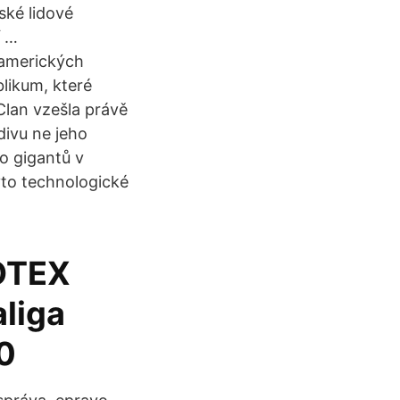
ské lidové
í …
 amerických
likum, které
Clan vzešla právě
ivu ne jeho
o gigantů v
yto technologické
OTEX
aliga
0