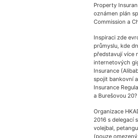
Property Insuran
oznámen plán spo
Commission a Ch
Inspiraci zde ev
průmyslu, kde d
představují více
internetových gi
Insurance (Aliba
spojit bankovní 
Insurance Regul
a Burešovou 20? p
Organizace HKAD
2016 s delegací 
volejbal, petangu
(pouze omezený 