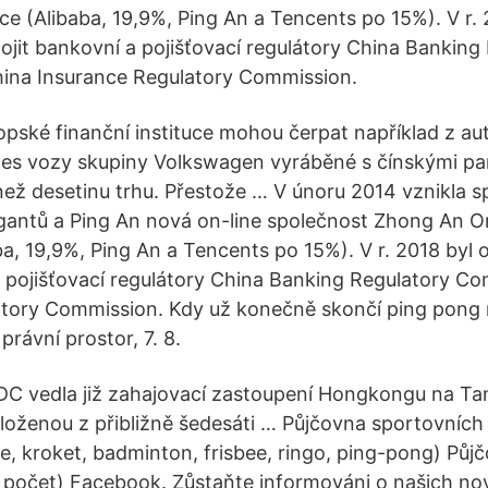
ce (Alibaba, 19,9%, Ping An a Tencents po 15%). V r. 
jit bankovní a pojišťovací regulátory China Banking
ina Insurance Regulatory Commission.
ropské finanční instituce mohou čerpat například z a
nes vozy skupiny Volkswagen vyráběné s čínskými pa
 než desetinu trhu. Přestože … V únoru 2014 vznikla 
gantů a Ping An nová on-line společnost Zhong An O
ba, 19,9%, Ping An a Tencents po 15%). V r. 2018 byl
a pojišťovací regulátory China Banking Regulatory C
atory Commission. Kdy už konečně skončí ping pong
rávní prostor, 7. 8.
C vedla již zahajovací zastoupení Hongkongu na Ta
složenou z přibližně šedesáti … Půjčovna sportovních 
e, kroket, badminton, frisbee, ringo, ping-pong) Půjč
počet) Facebook. Zůstaňte informováni o našich nov