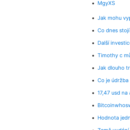
MgyXS
Jak mohu vyp
Co dnes stojí
Další investi
Timothy c m
Jak dlouho t
Co je údržba
17,47 usd na
Bitcoinwhos
Hodnota jedn