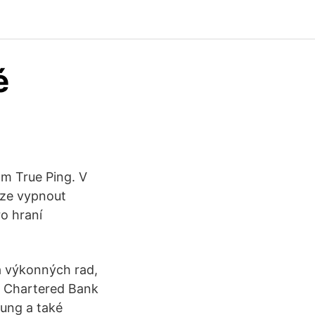
é
am True Ping. V
lze vypnout
o hraní
a výkonných rad,
 Chartered Bank
tung a také