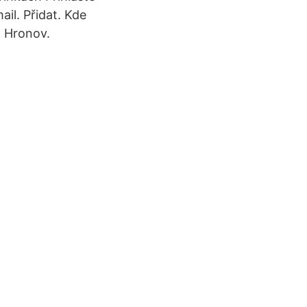
il. Přidat. Kde
1 Hronov.