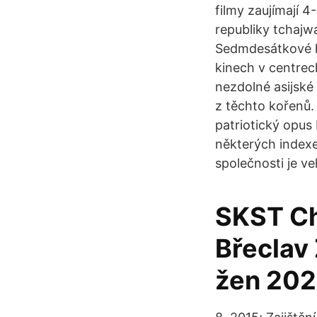
filmy zaujímají 
republiky tchajwa
Sedmdesátkové h
kinech v centrec
nezdolné asijské
z těchto kořenů.
patriotický opus
některých indexe
společnosti je v
SKST C
Břeclav 
žen 202