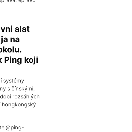
 správa. epravo
vni alat
lja na
okolu.
k Ping koji
ní systémy
ny s čínskými,
dobí rozsáhlých
ní hongkongský
itel@ping-