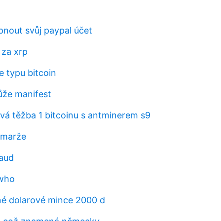
nout svůj paypal účet
 za xrp
ce typu bitcoin
ůže manifest
rvá těžba 1 bitcoinu s antminerem s9
 marže
 aud
who
é dolarové mince 2000 d