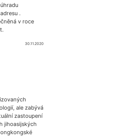
 úhradu
adresu .
ečněná v roce
t.
30.11.2020
lizovaných
logií, ale zabývá
tuální zastoupení
h jihoasijských
 hongkongské