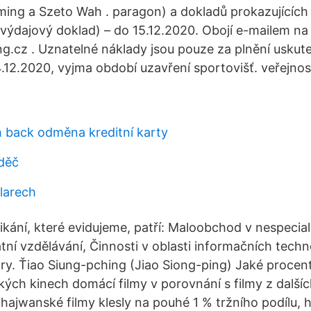
ing a Szeto Wah . paragon) a dokladů prokazujících
 výdajový doklad) – do 15.12.2020. Obojí e-mailem na 
g.cz . Uznatelné náklady jsou pouze za plnění uskut
14.12.2020, vyjma období uzavření sportovišť. veřejnos
h back odměna kreditní karty
děč
olarech
kání, které evidujeme, patří: Maloobchod v nespecia
ní vzdělávání, Činnosti v oblasti informačních techno
bory. Ťiao Siung-pching (Jiao Siong-ping) Jaké procen
kých kinech domácí filmy v porovnání s filmy z dalšíc
hajwanské filmy klesly na pouhé 1 % tržního podílu,