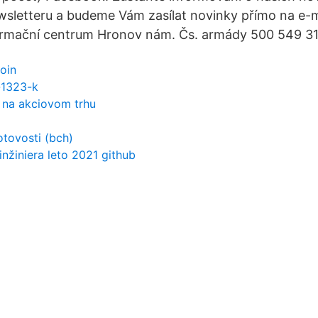
sletteru a budeme Vám zasílat novinky přímo na e-ma
formační centrum Hronov nám. Čs. armády 500 549 3
coin
-1323-k
 na akciovom trhu
otovosti (bch)
inžiniera leto 2021 github