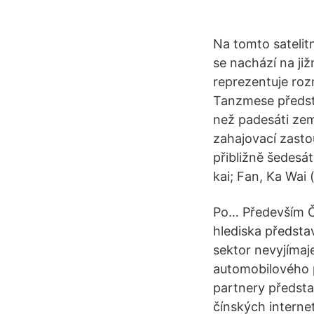
Na tomto satelit
se nachází na ji
reprezentuje ro
Tanzmese předsta
než padesáti zem
zahajovací zast
přibližně šedesá
kai; Fan, Ka Wai (
Po… Především Čí
hlediska představ
sektor nevyjímaje
automobilového 
partnery předsta
čínských interne