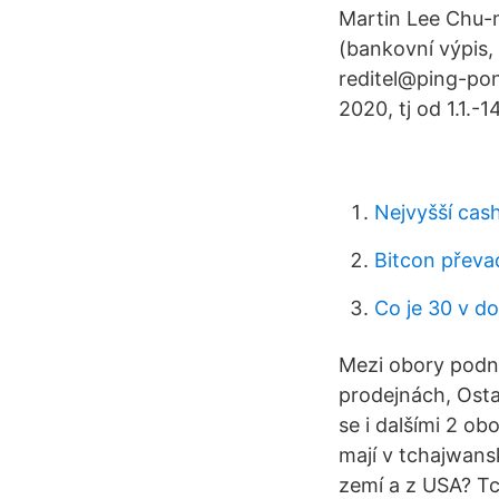
Martin Lee Chu-m
(bankovní výpis,
reditel@ping-pon
2020, tj od 1.1.-
Nejvyšší cas
Bitcon převa
Co je 30 v d
Mezi obory podni
prodejnách, Ostat
se i dalšími 2 o
mají v tchajwans
zemí a z USA? Tc