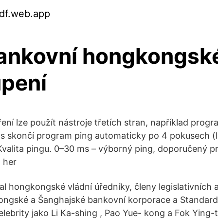
fdf.web.app
bankovní hongkongsk
pení
ení lze použít nástroje třetích stran, například progr
 skončí program ping automaticky po 4 pokusech (
Kvalita pingu. 0–30 ms – výborný ping, doporučený pr
 her
 hongkongské vládní úředníky, členy legislativních 
ngské a Šanghajské bankovní korporace a Standard
lebrity jako Li Ka-shing , Pao Yue- kong a Fok Ying-