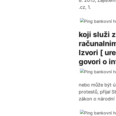
8. 2015; Zajištěn
.cz, 1.
koji služi
računalni
Izvori [ ur
govori o i
nebo může být ú
protestů, přijal
zákon o národní 