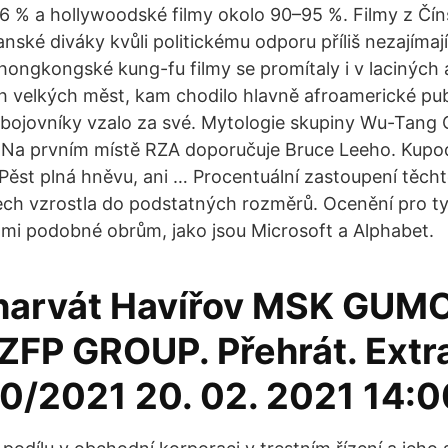
4-6 % a hollywoodské filmy okolo 90–95 %. Filmy z Čín
nské diváky kvůli politickému odporu příliš nezajímaj
ongkongské kung-fu filmy se promítaly i v laciných
h velkých měst, kam chodilo hlavně afroamerické pub
 bojovníky vzalo za své. Mytologie skupiny Wu-Tang 
 Na prvním místě RZA doporučuje Bruce Leeho. Kupod
 Pěst plná hněvu, ani … Procentuální zastoupení těcht
ch vzrostla do podstatných rozměrů. Ocenění pro t
elmi podobné obrům, jako jsou Microsoft a Alphabet.
harvát Havířov MSK GUM
ZFP GROUP. Přehrát. Extr
0/2021 20. 02. 2021 14:0