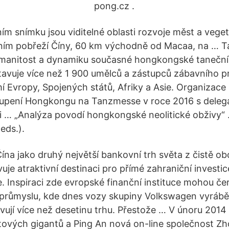
pong.cz .
ním snímku jsou viditelné oblasti rozvoje měst a veg
žním pobřeží Číny, 60 km východně od Macaa, na … T
zmanitost a dynamiku současné hongkongské taneční 
vuje více než 1 900 umělců a zástupců zábavního pr
í Evropy, Spojených států, Afriky a Asie. Organizace
oupení Hongkongu na Tanzmesse v roce 2016 s delega
ti … „Analýza povodí hongkongské neolitické obživy“ 
eds.).
na jako druhý největší bankovní trh světa z čistě o
uje atraktivní destinaci pro přímé zahraniční investi
. Inspiraci zde evropské finanční instituce mohou če
průmyslu, kde dnes vozy skupiny Volkswagen vyrábě
vují více než desetinu trhu. Přestože … V únoru 2014
tových gigantů a Ping An nová on-line společnost Z