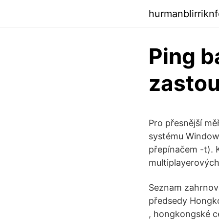
hurmanblirrikn
Ping 
zastou
Pro přesnější měř
systému Windows
přepínačem -t). 
multiplayerových
Seznam zahrnoval
předsedy Hongko
, hongkongské ce