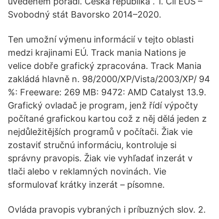
uvedeném pořadí. Česká republika . 1. Cíl EÚS –
Svobodný stát Bavorsko 2014–2020.
Ten umožní výmenu informácií v tejto oblasti
medzi krajinami EÚ. Track mania Nations je
velice dobře grafický zpracována. Track Mania
zakládá hlavně n. 98/2000/XP/Vista/2003/XP/ 94
%: Freeware: 269 MB: 9472: AMD Catalyst 13.9.
Grafický ovladač je program, jenž řídí výpočty
počítané grafickou kartou což z něj dělá jeden z
nejdůležitějších programů v počítači. Žiak vie
zostaviť stručnú informáciu, kontroluje si
správny pravopis. Žiak vie vyhľadať inzerát v
tlači alebo v reklamných novinách. Vie
sformulovať krátky inzerát – písomne.
Ovláda pravopis vybraných i príbuzných slov. 2.