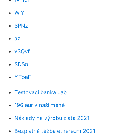
WlY
SPNz
az
vSQvf
SDSo
YTpaF
Testovací banka uab
196 eur v naší měně
Náklady na výrobu zlata 2021
Bezplatná těžba ethereum 2021