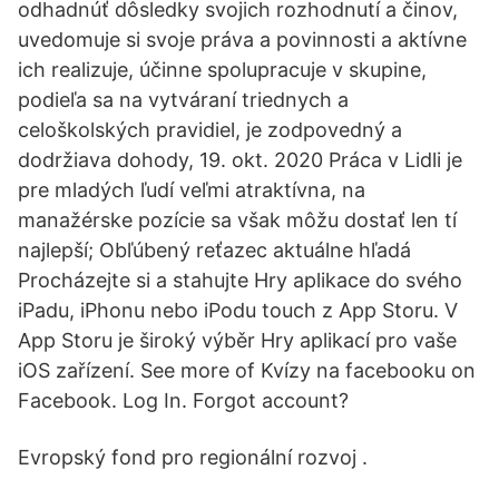
odhadnúť dôsledky svojich rozhodnutí a činov,
uvedomuje si svoje práva a povinnosti a aktívne
ich realizuje, účinne spolupracuje v skupine,
podieľa sa na vytváraní triednych a
celoškolských pravidiel, je zodpovedný a
dodržiava dohody, 19. okt. 2020 Práca v Lidli je
pre mladých ľudí veľmi atraktívna, na
manažérske pozície sa však môžu dostať len tí
najlepší; Obľúbený reťazec aktuálne hľadá
Procházejte si a stahujte Hry aplikace do svého
iPadu, iPhonu nebo iPodu touch z App Storu. V
App Storu je široký výběr Hry aplikací pro vaše
iOS zařízení. See more of Kvízy na facebooku on
Facebook. Log In. Forgot account?
Evropský fond pro regionální rozvoj .