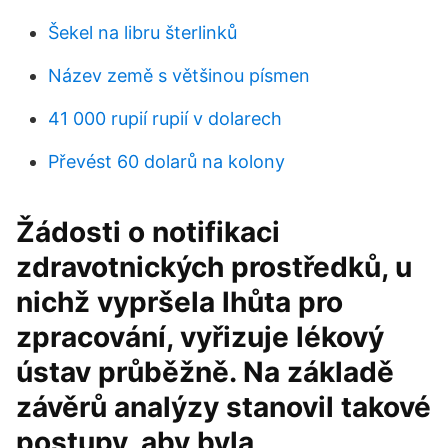
Šekel na libru šterlinků
Název země s většinou písmen
41 000 rupií rupií v dolarech
Převést 60 dolarů na kolony
Žádosti o notifikaci
zdravotnických prostředků, u
nichž vypršela lhůta pro
zpracování, vyřizuje lékový
ústav průběžně. Na základě
závěrů analýzy stanovil takové
postupy, aby byla