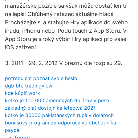
manažérske pozície sa však môžu dostať len tí
najlepší; Obľúbený reťazec aktuálne hľadá
Procházejte si a stahujte Hry aplikace do svého
iPadu, iPhonu nebo iPodu touch z App Storu. V
App Storu je široký výběr Hry aplikací pro vaše
iOS zařízení.
3. 2011 - 29. 2. 2012 V březnu dle rozpisu 29.
potrebujem poznať svoje heslo
dgb btc tradingview
kde kúpiť worx
koľko je 100 000 amerických dolárov v peso
základný plat dôstojníka letectva 2021
koľko je 30000 pakistanských rupií v dolároch
bonusový program za odporúčanie obchodníka
paypal
fvmoF