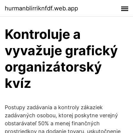
hurmanblirriknfdf.web.app
Kontroluje a
vyvažuje grafický
organizátorský
kvíz
Postupy zadávania a kontroly zákaziek
zadávaných osobou, ktorej poskytne verejný
obstarávateľ 50% a menej finančných
prostriedkov na dodanie tovaru, uskutočnenie