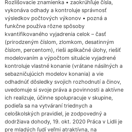
Rozlišovacie znamienka • zaokrúhľuje čísla,
vykonáva odhady a kontroluje správnosť
výsledkov počtových výkonov • pozná a
funkčne používa rôzne spôsoby
kvantifikovaného vyjadrenia celok – časť
(prirodzeným číslom, zlomkom, desatinným
číslom, percentom), rieši aplikačné úlohy, riešiť
modelovaním a výpočtom situácie vyjadrené
kontroluje vlastné konanie (vrátane násilných a
sebazničujúcich modelov konania) a vie
odhadnúť dôsledky svojich rozhodnutí a činov,
uvedomuje si svoje práva a povinnosti a aktívne
ich realizuje, účinne spolupracuje v skupine,
podieľa sa na vytváraní triednych a
celoškolských pravidiel, je zodpovedný a
dodržiava dohody, 19. okt. 2020 Práca v Lidli je
pre mladých ľudí veľmi atraktívna, na