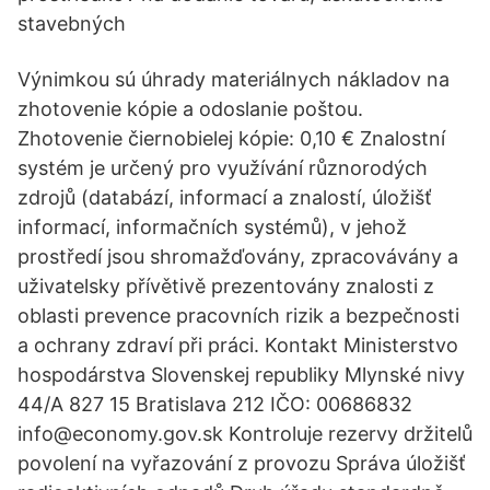
stavebných
Výnimkou sú úhrady materiálnych nákladov na
zhotovenie kópie a odoslanie poštou.
Zhotovenie čiernobielej kópie: 0,10 € Znalostní
systém je určený pro využívání různorodých
zdrojů (databází, informací a znalostí, úložišť
informací, informačních systémů), v jehož
prostředí jsou shromažďovány, zpracovávány a
uživatelsky přívětivě prezentovány znalosti z
oblasti prevence pracovních rizik a bezpečnosti
a ochrany zdraví při práci. Kontakt Ministerstvo
hospodárstva Slovenskej republiky Mlynské nivy
44/A 827 15 Bratislava 212 IČO: 00686832
info@economy.gov.sk Kontroluje rezervy držitelů
povolení na vyřazování z provozu Správa úložišť