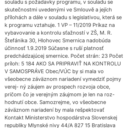
souladu s požadavky programu, v souladu se
skutečnostmi uvedenými ve Smlouvě a jejích
přílohách a dále v souladu s legislativou, která se
k programu vztahuje. 1 VP – 11/2019 Príkaz na
vybavovanie a kontrolu sťažností v ZŠ, M. R.
Štefánika 30, Hlohovec Smernica nadobúda
účinnosť 1.9.2019 Súčasne s ruší platnosť
predchádzajúcej smernice. Počet strán: 23 Počet
príloh: 5 184 AKO SA PRIPRAVIŤ NA KONTROLU
V SAMOSPRÁVE Obec/VÚC by si mala vo
všeobecne záväznom nariadení vymedziť pojmy
verej- ný záujem av prospech rozvoja obce,
pričom čo je verejným záujmom je len na roz-
hodnutí obce. Samozrejme, vo všeobecne
záväznom nariadení by mala rešpektovať
Kontakt Ministerstvo hospodárstva Slovenskej
republiky Mlynské nivy 44/A 827 15 Bratislava