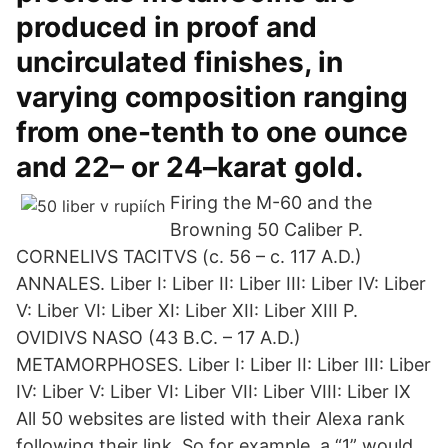
produced in proof and
uncirculated finishes, in
varying composition ranging
from one-tenth to one ounce
and 22– or 24–karat gold.
Firing the M-60 and the
Browning 50 Caliber P.
CORNELIVS TACITVS (c. 56 – c. 117 A.D.)
ANNALES. Liber I: Liber II: Liber III: Liber IV: Liber
V: Liber VI: Liber XI: Liber XII: Liber XIII P.
OVIDIVS NASO (43 B.C. – 17 A.D.)
METAMORPHOSES. Liber I: Liber II: Liber III: Liber
IV: Liber V: Liber VI: Liber VII: Liber VIII: Liber IX
All 50 websites are listed with their Alexa rank
following their link. So for example, a “1” would