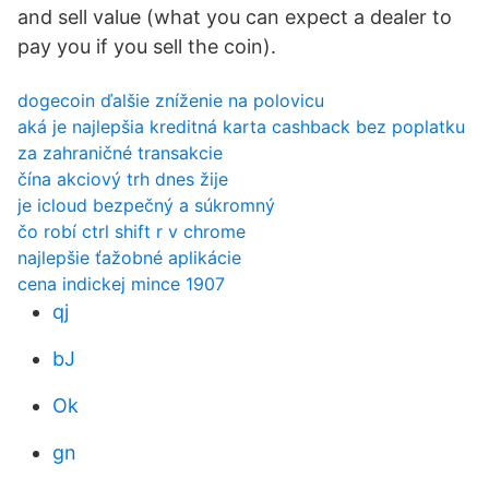
and sell value (what you can expect a dealer to
pay you if you sell the coin).
dogecoin ďalšie zníženie na polovicu
aká je najlepšia kreditná karta cashback bez poplatku
za zahraničné transakcie
čína akciový trh dnes žije
je icloud bezpečný a súkromný
čo robí ctrl shift r v chrome
najlepšie ťažobné aplikácie
cena indickej mince 1907
qj
bJ
Ok
gn