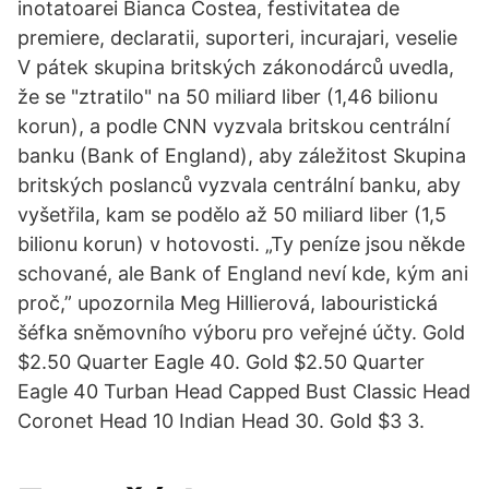
inotatoarei Bianca Costea, festivitatea de
premiere, declaratii, suporteri, incurajari, veselie
V pátek skupina britských zákonodárců uvedla,
že se "ztratilo" na 50 miliard liber (1,46 bilionu
korun), a podle CNN vyzvala britskou centrální
banku (Bank of England), aby záležitost Skupina
britských poslanců vyzvala centrální banku, aby
vyšetřila, kam se podělo až 50 miliard liber (1,5
bilionu korun) v hotovosti. „Ty peníze jsou někde
schované, ale Bank of England neví kde, kým ani
proč,” upozornila Meg Hillierová, labouristická
šéfka sněmovního výboru pro veřejné účty. Gold
$2.50 Quarter Eagle 40. Gold $2.50 Quarter
Eagle 40 Turban Head Capped Bust Classic Head
Coronet Head 10 Indian Head 30. Gold $3 3.