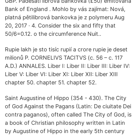
GBP. Padesáti librová bankovka (£50) emitovaná
Bank of England . Mohlo by vás zajímat: Nová,
platná pětilibrová bankovka je z polymeru Aug
20, 2017 · 4. Consider the six and fifty that
50/6=0.12. o the circumference Nuit..
Rupie lakh je sto tisíc rupií a crore rupie je deset
milionů P. CORNELIVS TACITVS (c. 56 – c. 117
A.D.) ANNALES. Liber I: Liber II: Liber III: Liber IV:
Liber V: Liber VI: Liber XI: Liber XII: Liber XIII
chapter 50. chapter 51. chapter 52.
Saint Augustine of Hippo (354 - 430). The City
of God Against the Pagans (Latin: De ciuitate Dei
contra paganos), often called The City of God, is
a book of Christian philosophy written in Latin
by Augustine of Hippo in the early 5th century