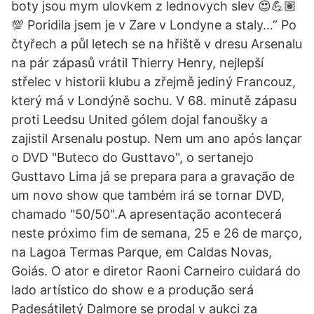
boty jsou mym ulovkem z lednovych slev 😍💪🏽
💯 Poridila jsem je v Zare v Londyne a staly…” Po
čtyřech a půl letech se na hřiště v dresu Arsenalu
na pár zápasů vrátil Thierry Henry, nejlepší
střelec v historii klubu a zřejmě jediný Francouz,
který má v Londýně sochu. V 68. minutě zápasu
proti Leedsu United gólem dojal fanoušky a
zajistil Arsenalu postup. Nem um ano após lançar
o DVD "Buteco do Gusttavo", o sertanejo
Gusttavo Lima já se prepara para a gravação de
um novo show que também irá se tornar DVD,
chamado "50/50".A apresentação acontecerá
neste próximo fim de semana, 25 e 26 de março,
na Lagoa Termas Parque, em Caldas Novas,
Goiás. O ator e diretor Raoni Carneiro cuidará do
lado artístico do show e a produção será
Padesátiletý Dalmore se prodal v aukci za