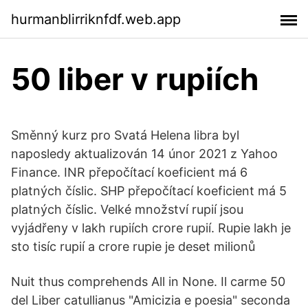
hurmanblirriknfdf.web.app
50 liber v rupiích
Směnný kurz pro Svatá Helena libra byl
naposledy aktualizován 14 únor 2021 z Yahoo
Finance. INR přepočítací koeficient má 6
platných číslic. SHP přepočítací koeficient má 5
platných číslic. Velké množství rupií jsou
vyjádřeny v lakh rupiích crore rupií. Rupie lakh je
sto tisíc rupií a crore rupie je deset milionů
Nuit thus comprehends All in None. Il carme 50
del Liber catullianus "Amicizia e poesia" seconda