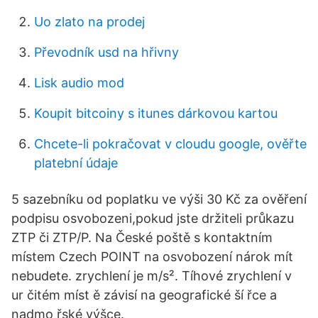
Uo zlato na prodej
Převodník usd na hřivny
Lisk audio mod
Koupit bitcoiny s itunes dárkovou kartou
Chcete-li pokračovat v cloudu google, ověřte
platební údaje
5 sazebníku od poplatku ve výši 30 Kč za ověření
podpisu osvobozeni,pokud jste držiteli průkazu
ZTP či ZTP/P. Na České poště s kontaktním
místem Czech POINT na osvobození nárok mít
nebudete. zrychlení je m/s². Tíhové zrychlení v
ur čitém míst ě závisí na geografické ší řce a
nadmo řské výšce.