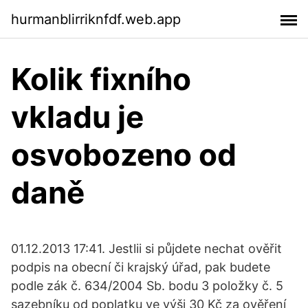
hurmanblirriknfdf.web.app
Kolik fixního
vkladu je
osvobozeno od
daně
01.12.2013 17:41. Jestlii si půjdete nechat ověřit
podpis na obecní či krajský úřad, pak budete
podle zák č. 634/2004 Sb. bodu 3 položky č. 5
sazebníku od poplatku ve výši 30 Kč za ověření