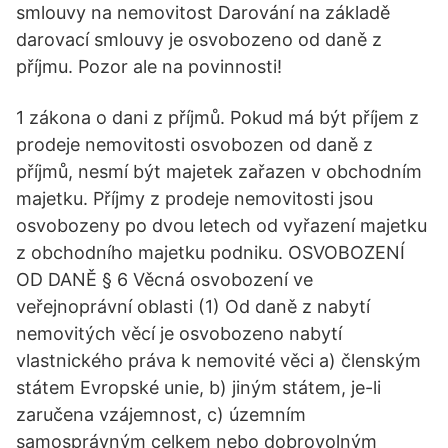
smlouvy na nemovitost Darování na základě
darovací smlouvy je osvobozeno od daně z
příjmu. Pozor ale na povinnosti!
1 zákona o dani z příjmů. Pokud má být příjem z
prodeje nemovitosti osvobozen od daně z
příjmů, nesmí být majetek zařazen v obchodním
majetku. Příjmy z prodeje nemovitosti jsou
osvobozeny po dvou letech od vyřazení majetku
z obchodního majetku podniku. OSVOBOZENÍ
OD DANĚ § 6 Věcná osvobození ve
veřejnoprávní oblasti (1) Od daně z nabytí
nemovitých věcí je osvobozeno nabytí
vlastnického práva k nemovité věci a) členským
státem Evropské unie, b) jiným státem, je-li
zaručena vzájemnost, c) územním
samosprávným celkem nebo dobrovolným