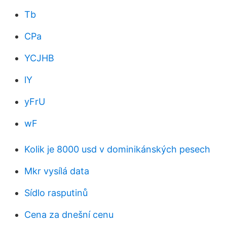
Tb
CPa
YCJHB
lY
yFrU
wF
Kolik je 8000 usd v dominikánských pesech
Mkr vysílá data
Sídlo rasputinů
Cena za dnešní cenu