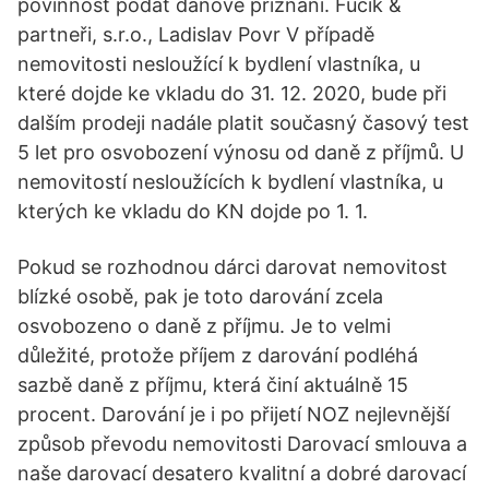
povinnost podat daňové přiznání. Fučík &
partneři, s.r.o., Ladislav Povr V případě
nemovitosti nesloužící k bydlení vlastníka, u
které dojde ke vkladu do 31. 12. 2020, bude při
dalším prodeji nadále platit současný časový test
5 let pro osvobození výnosu od daně z příjmů. U
nemovitostí nesloužících k bydlení vlastníka, u
kterých ke vkladu do KN dojde po 1. 1.
Pokud se rozhodnou dárci darovat nemovitost
blízké osobě, pak je toto darování zcela
osvobozeno o daně z příjmu. Je to velmi
důležité, protože příjem z darování podléhá
sazbě daně z příjmu, která činí aktuálně 15
procent. Darování je i po přijetí NOZ nejlevnější
způsob převodu nemovitosti Darovací smlouva a
naše darovací desatero kvalitní a dobré darovací