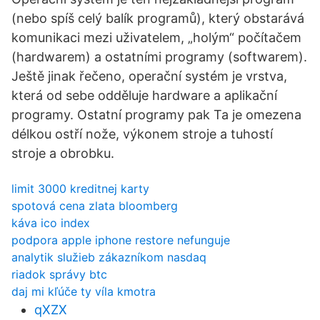
(nebo spíš celý balík programů), který obstarává
komunikaci mezi uživatelem, „holým“ počítačem
(hardwarem) a ostatními programy (softwarem).
Ještě jinak řečeno, operační systém je vrstva,
která od sebe odděluje hardware a aplikační
programy. Ostatní programy pak Ta je omezena
délkou ostří nože, výkonem stroje a tuhostí
stroje a obrobku.
limit 3000 kreditnej karty
spotová cena zlata bloomberg
káva ico index
podpora apple iphone restore nefunguje
analytik služieb zákazníkom nasdaq
riadok správy btc
daj mi kľúče ty víla kmotra
qXZX